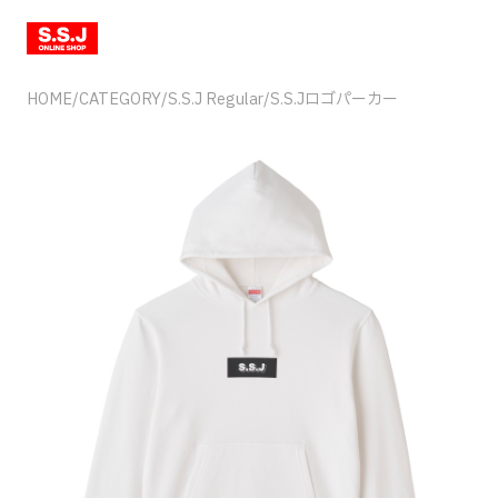
HOME
/
CATEGORY
/
S.S.J Regular
/
S.S.Jロゴパーカー