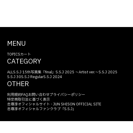
MENU
TOPICS
カート
CATEGORY
ALL
S.S.J 15th
写真集「final」
S.S.J 2025 〜Artist ver.〜
S.S.J 2025
S.S.J 30
S.S.J Regular
S.S.J 2024
OTHER
利用規約
FAQ
お問い合わせ
プライバシーポリシー
特定商取引法に基づく表示
志尊淳オフィシャルサイト - JUN SHISON OFFICIAL SITE
志尊淳オフィシャルファンクラブ「S.S.J」