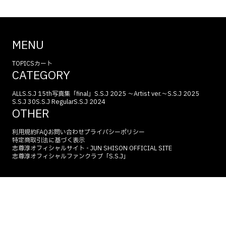
MENU
TOPICS
カート
CATEGORY
ALL
S.S.J 15th
写真集「final」
S.S.J 2025 〜Artist ver.〜
S.S.J 2025
S.S.J 30
S.S.J Regular
S.S.J 2024
OTHER
利用規約
FAQ
お問い合わせ
プライバシーポリシー
特定商取引法に基づく表示
志尊淳オフィシャルサイト - JUN SHISON OFFICIAL SITE
志尊淳オフィシャルファンクラブ「S.S.J」
©
2026
JUN SHISON All Rights Reserved.