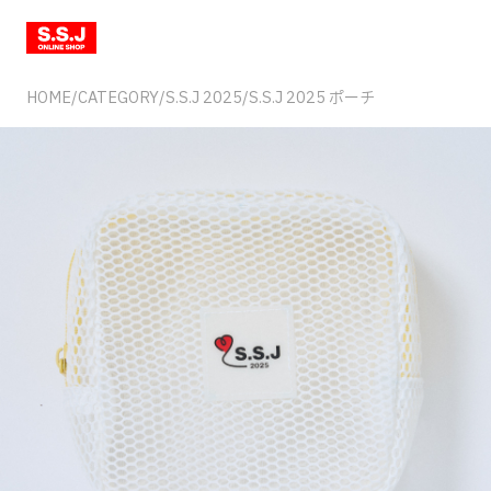
HOME
/
CATEGORY
/
S.S.J 2025
/
S.S.J 2025 ポーチ