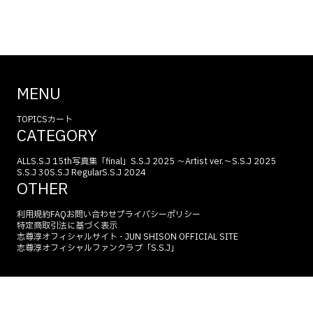
MENU
TOPICS
カート
CATEGORY
ALL
S.S.J 15th
写真集「final」
S.S.J 2025 〜Artist ver.〜
S.S.J 2025
S.S.J 30
S.S.J Regular
S.S.J 2024
OTHER
利用規約
FAQ
お問い合わせ
プライバシーポリシー
特定商取引法に基づく表示
志尊淳オフィシャルサイト - JUN SHISON OFFICIAL SITE
志尊淳オフィシャルファンクラブ「S.S.J」