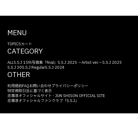
MENU
TOPICS
カート
CATEGORY
ALL
S.S.J 15th
写真集「final」
S.S.J 2025 〜Artist ver.〜
S.S.J 2025
S.S.J 30
S.S.J Regular
S.S.J 2024
OTHER
利用規約
FAQ
お問い合わせ
プライバシーポリシー
特定商取引法に基づく表示
志尊淳オフィシャルサイト - JUN SHISON OFFICIAL SITE
志尊淳オフィシャルファンクラブ「S.S.J」
©
2026
JUN SHISON All Rights Reserved.