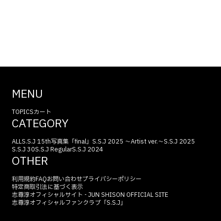
MENU
TOPICS
カート
CATEGORY
ALL
S.S.J 15th
写真集「final」
S.S.J 2025 〜Artist ver.〜
S.S.J 2025
S.S.J 30
S.S.J Regular
S.S.J 2024
OTHER
利用規約
FAQ
お問い合わせ
プライバシーポリシー
特定商取引法に基づく表示
志尊淳オフィシャルサイト - JUN SHISON OFFICIAL SITE
志尊淳オフィシャルファンクラブ「S.S.J」