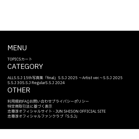
MENU
TOPICS
カート
CATEGORY
ALL
S.S.J 15th
写真集「final」
S.S.J 2025 〜Artist ver.〜
S.S.J 2025
S.S.J 30
S.S.J Regular
S.S.J 2024
OTHER
利用規約
FAQ
お問い合わせ
プライバシーポリシー
特定商取引法に基づく表示
志尊淳オフィシャルサイト - JUN SHISON OFFICIAL SITE
志尊淳オフィシャルファンクラブ「S.S.J」